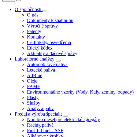
O spoločnosti
O nás
Dokumenty k stiahnutiu
Výročné správy
Patenty
Kontakty
Certifikáty, osvedčenia
Etický kódex
Aktuality a tlačové správy
Laboratórne analýzy
Automobilové palivá
Letecké palivá
AdBlue
Oleje
FAME
Environmentálne vzorky (Vody, Kaly, zeminy, odpady)
Plasty
Služby
Analýza palív
Predaj a výroba špecialít
Non bio diesel pre elektrické agregáty
Racing palivá
First fill fuel - ASF
Alkánové výrobky