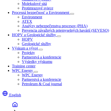
Molekulové sitá
Protimrazové sviece
Procesná bezpečnosť a Environment
Environment
ATEX
Analýzy nebezpečenstva procesov (PHA)
Prevencia závažných priemyselných havárií (SEVESO)
HOPV a Geologické služby
HOPV
Geologické služby
Výskum a vývoj
Projekty
Partnerstvá a konferencie
Výsledky výskumu
Training center
WPC Energy
WPC Energy
Partnerstvá a konferencie
Petroleum & Coal journal
English