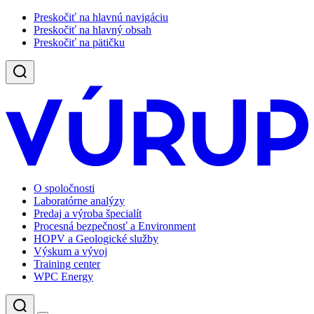
Preskočiť na hlavnú navigáciu
Preskočiť na hlavný obsah
Preskočiť na pätičku
O spoločnosti
Laboratórne analýzy
Predaj a výroba špecialít
Procesná bezpečnosť a Environment
HOPV a Geologické služby
Výskum a vývoj
Training center
WPC Energy