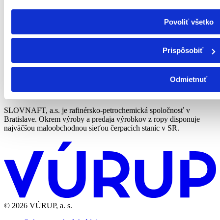
Povoliť všetko
Sme členom skupiny MOL
Skupina MOL je popredná ropná a plynárenská spoločnosť so
Prispôsobiť
sídlom v Budapešti. Pôsobí v 30+ krajinách a zamestnáva 25 000
ludí na celom svete.
Odmietnuť
Slovnaft
SLOVNAFT, a.s. je rafinérsko-petrochemická spoločnosť v
Bratislave. Okrem výroby a predaja výrobkov z ropy disponuje
najväčšou maloobchodnou sieťou čerpacích staníc v SR.
© 2026 VÚRUP, a. s.